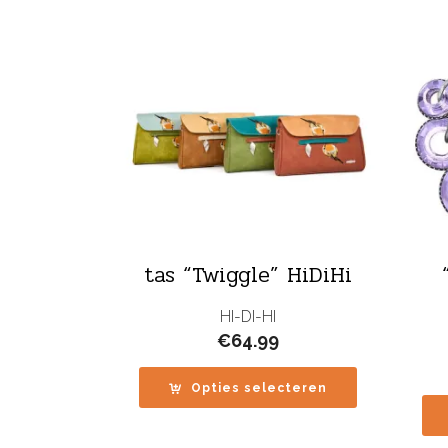
tas “Twiggle” HiDiHi
HI-DI-HI
€
64.99
Opties selecteren