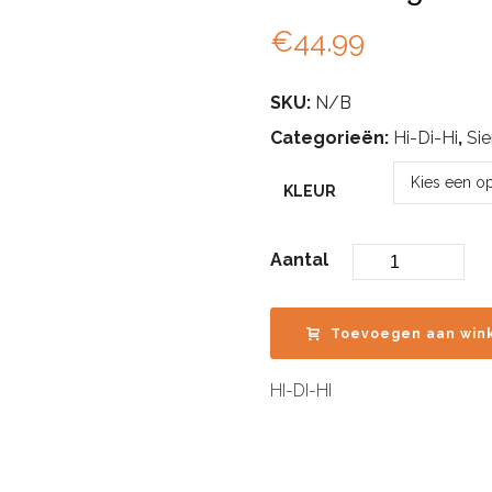
€
44.99
SKU:
N/B
Categorieën:
Hi-Di-Hi
,
Si
KLEUR
Aantal
Toevoegen aan win
HI-DI-HI