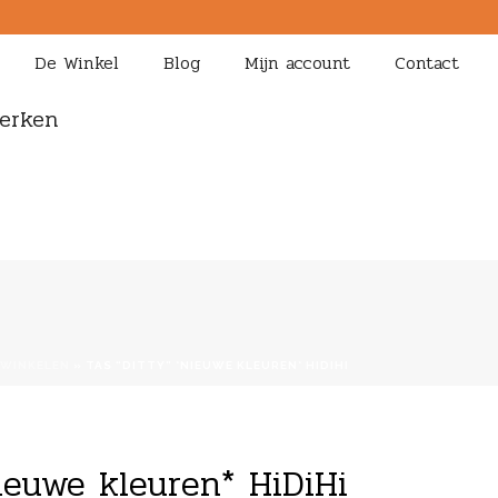
De Winkel
Blog
Mijn account
Contact
erken
WINKELEN
»
TAS “DITTY” *NIEUWE KLEUREN* HIDIHI
nieuwe kleuren* HiDiHi