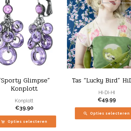
“Sporty Glimpse”
Tas “Lucky Bird” Hi
Konplott
HI-DI-HI
€
49.99
Konplott
€
39.90
Opties selecteren
Opties selecteren