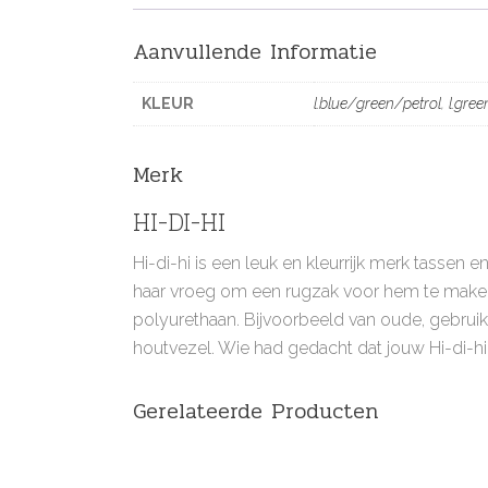
Aanvullende Informatie
KLEUR
l.blue/green/petrol
,
l.gre
Merk
HI-DI-HI
Hi-di-hi is een leuk en kleurrijk merk tassen
haar vroeg om een rugzak voor hem te maken 
polyurethaan. Bijvoorbeeld van oude, gebrui
houtvezel. Wie had gedacht dat jouw Hi-di-hi,
Gerelateerde Producten