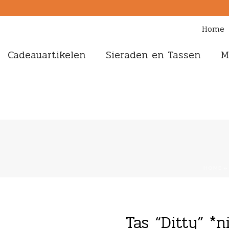
Home
Cadeauartikelen
Sieraden en Tassen
M
HOME
»
Tas “Ditty” *