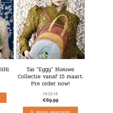
DiHi
Tas “Eggy” Nieuwe
Collectie vanaf 15 maart.
Pre order now!
HI-DI-HI
€
69.99
Opties selecteren