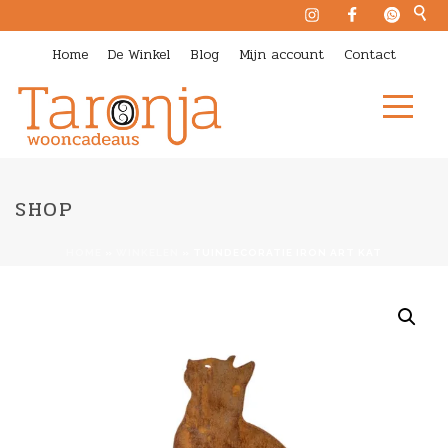
Home
De Winkel
Blog
Mijn account
Contact
SHOP
HOME
»
WINKELEN
»
TUINDECORATIE IRON ART KAT