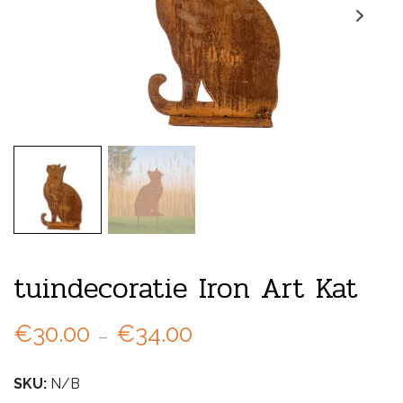
tuindecoratie Iron Art Kat
Prijsklasse:
€
30.00
-
€
34.00
€30.00
SKU:
N/B
tot