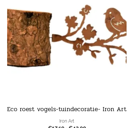
Eco roest vogels-tuindecoratie- Iron Art
Iron Art
Prijsklasse:
€
17.50
-
€
42.00