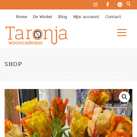
Home
De Winkel
Blog
Mijn account
Contact
SHOP
HOME
»
WINKELEN
»
TULP ‘PARROT’ 50CM BOSJE 6 BLOEMEN