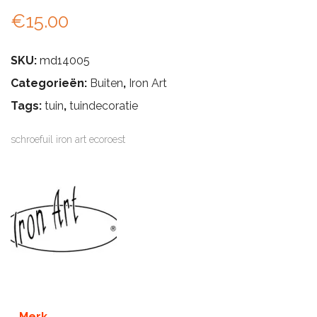
€
15.00
SKU:
md14005
Categorieën:
Buiten
,
Iron Art
Tags:
tuin
,
tuindecoratie
schroefuil iron art ecoroest
Merk