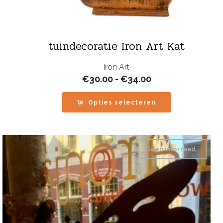
tuindecoratie Iron Art Kat
Iron Art
Prijsklasse:
€
30.00
-
€
34.00
€30.00
tot
Opties selecteren
€34.00
Geen voorraad