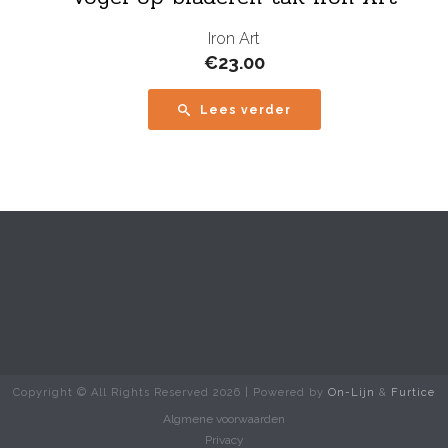
Iron Art
€
23.00
Lees verder
Copyright © All Rights Reserved
2026 | Powered by
On-Lijn
&
Furtice
Algmene voorwaarden
Privacy