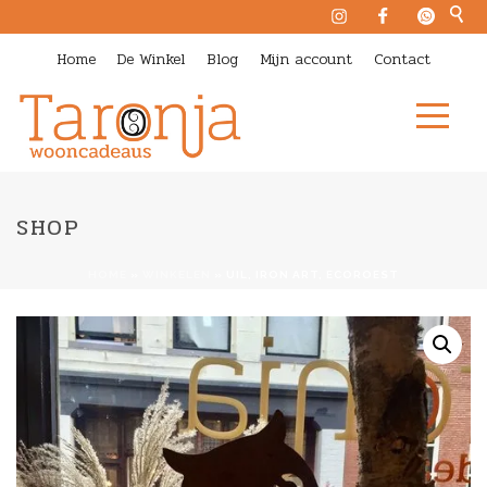
Home
De Winkel
Blog
Mijn account
Contact
SHOP
HOME
»
WINKELEN
»
UIL, IRON ART, ECOROEST