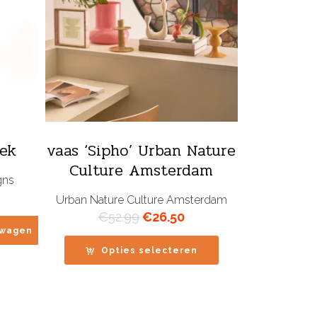
iek
vaas ‘Sipho’ Urban Nature
Culture Amsterdam
gns
Urban Nature Culture Amsterdam
Oorspronkelijke
Huidige
€
52.99
€
26.50
prijs
prijs
lwagen
was:
is:
Opties selecteren
€52.99.
€26.50.