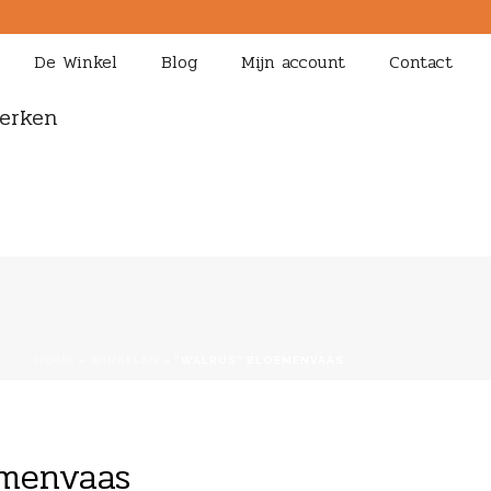
De Winkel
Blog
Mijn account
Contact
erken
HOME
»
WINKELEN
»
“WALRUS” BLOEMENVAAS
emenvaas