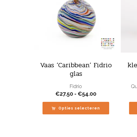
Vaas ‘Caribbean’ Fidrio
kl
glas
Fidrio
Qu
Prijsklasse:
€
27.50
-
€
54.00
€27.50
tot
Opties selecteren
€54.00