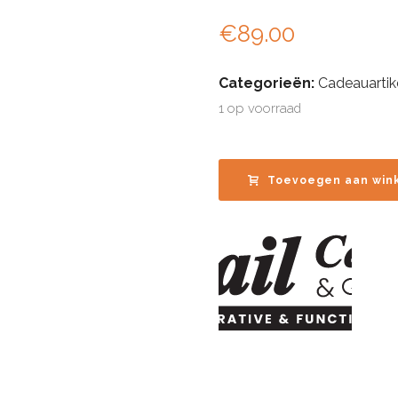
€
89.00
Categorieën:
Cadeauartik
1 op voorraad
Toevoegen aan win