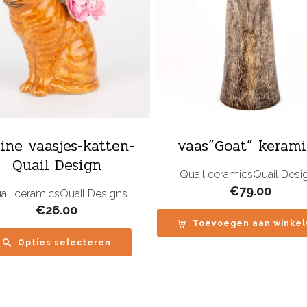
eine vaasjes-katten-
vaas”Goat” keram
Quail Design
Quail ceramics
Quail Desi
€
79.00
ail ceramics
Quail Designs
€
26.00
Toevoegen aan winke
Opties selecteren