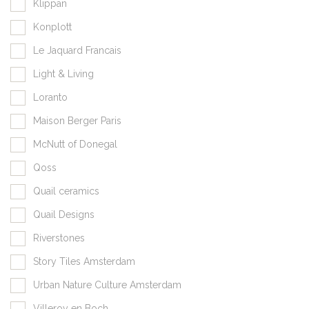
Klippan
Konplott
Le Jaquard Francais
Light & Living
Loranto
Maison Berger Paris
McNutt of Donegal
Qoss
Quail ceramics
Quail Designs
Riverstones
Story Tiles Amsterdam
Urban Nature Culture Amsterdam
Villeroy en Boch