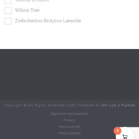
Willow Tree
Zwitscherbox Birdybox Lakeside
Copyright © All Rights Reserved
2026 | Powered by
On-Lijn
&
Furtice
Algmene voorwaarden
Privacy
Nieuwsbrief
0
Retourbeleid