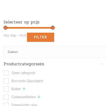
Selecteer op prijs
Prijs:
€99
—
€179
FILTER
Productcategorieën
-
Geen categorie
Borowski Glasobject
Buiten
Cadeauartikelen
Dreamlights glas