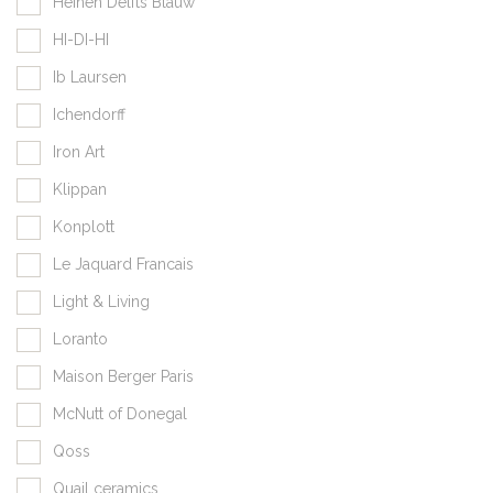
Heinen Delfts Blauw
HI-DI-HI
Ib Laursen
Ichendorff
Iron Art
Klippan
Konplott
Le Jaquard Francais
Light & Living
Loranto
Maison Berger Paris
McNutt of Donegal
Qoss
Quail ceramics