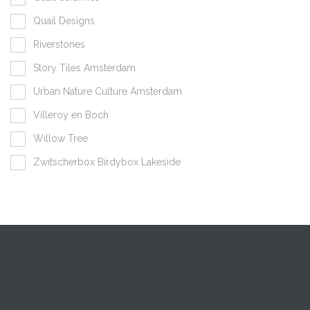
Quail Designs
Riverstones
Story Tiles Amsterdam
Urban Nature Culture Amsterdam
Villeroy en Boch
Willow Tree
Zwitscherbox Birdybox Lakeside