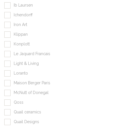
Ib Laursen
Ichendorff
Iron Art
Klippan
Konplott
Le Jaquard Francais
Light & Living
Loranto
Maison Berger Paris
McNutt of Donegal
Qoss
Quail ceramics
Quail Designs