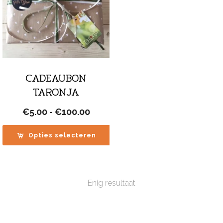
CADEAUBON
TARONJA
Prijsklasse:
€
5.00
-
€
100.00
€5.00
tot
Opties selecteren
€100.00
Enig resultaat