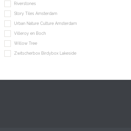
Riverstones
Story Tiles Amsterdam
Urban Nature Culture Amsterdam
Villeroy en Boch
Willow Tree
Zwitscherbox Birdybox Lakeside