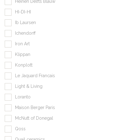
Heinen Delfts Blauw
HI-DI-HI
Ib Laursen
Ichendorff
Iron Art
Klippan
Konplott
Le Jaquard Francais
Light & Living
Loranto
Maison Berger Paris
McNutt of Donegal
Qoss
Quail ceramics