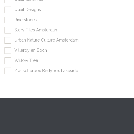
Quail Designs
Riverstones
Story Tiles Amsterdam
Urban Nature Culture Amsterdam
Villeroy en Boch
Willow Tree
Zwitscherbox Birdybox Lakeside