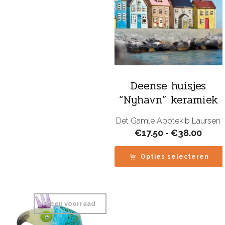
Deense huisjes
“Nyhavn” keramiek
Det Gamle Apotek
Ib Laursen
Prijs
€
17.50
-
€
38.00
€17.
tot
Opties selecteren
€38.
Geen voorraad