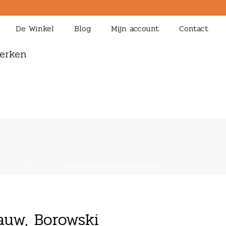
De Winkel
Blog
Mijn account
Contact
erken
HOME
»
WINKELEN
»
LORO-VAAS BLAUW, BOROWSKI
auw, Borowski