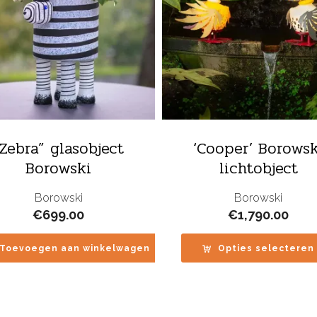
“Zebra” glasobject
‘Cooper’ Borowsk
Borowski
lichtobject
Borowski
Borowski
€
699.00
€
1,790.00
Toevoegen aan winkelwagen
Opties selecteren