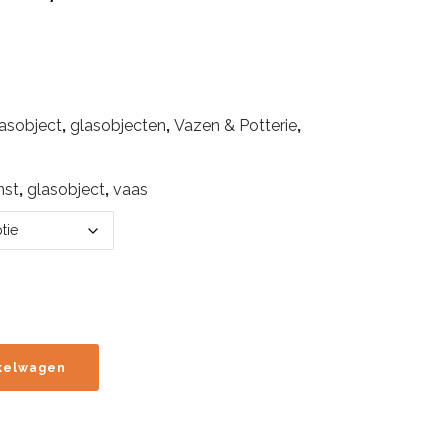
asobject
,
glasobjecten
,
Vazen & Potterie
,
nst
,
glasobject
,
vaas
kelwagen