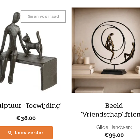
Geen voorraad
lptuur ‘Toewijding’
Beeld
‘Vriendschap’,frie
€
38.00
Gilde Handwerk
Lees verder
€
99.00