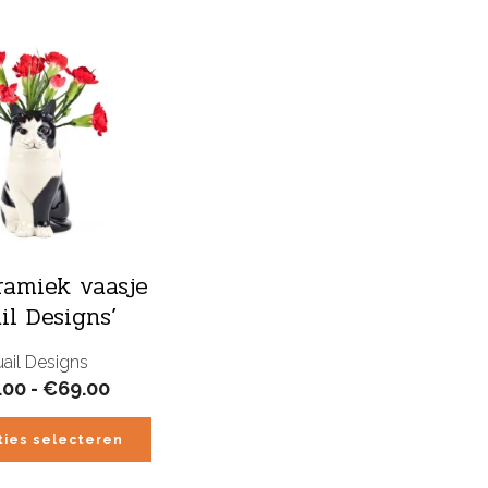
ramiek vaasje
il Designs’
ail Designs
Prijsklasse:
.00
-
€
69.00
€38.00
tot
ties selecteren
€69.00