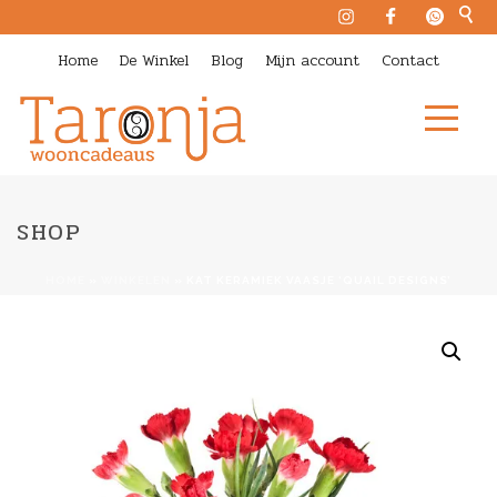
Home
De Winkel
Blog
Mijn account
Contact
SHOP
HOME
»
WINKELEN
»
KAT KERAMIEK VAASJE ‘QUAIL DESIGNS’