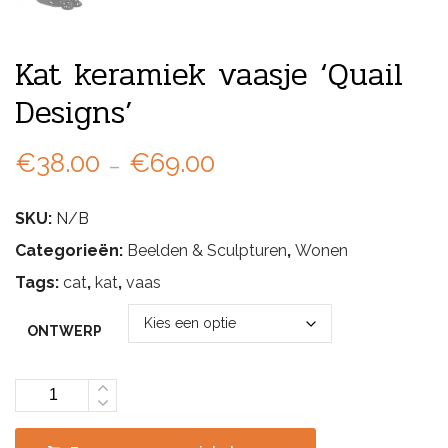
Kat keramiek vaasje ‘Quail
Designs’
Prijsklasse:
€
38.00
-
€
69.00
€38.00
SKU:
N/B
tot
Categorieën:
Beelden & Sculpturen
,
Wonen
€69.00
Tags:
cat
,
kat
,
vaas
ONTWERP
Aantal