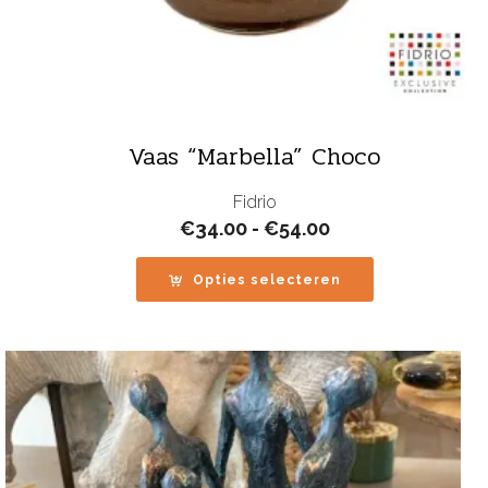
Vaas “Marbella” Choco
Fidrio
Prijsklasse:
€
34.00
-
€
54.00
€34.00
tot
Opties selecteren
€54.00