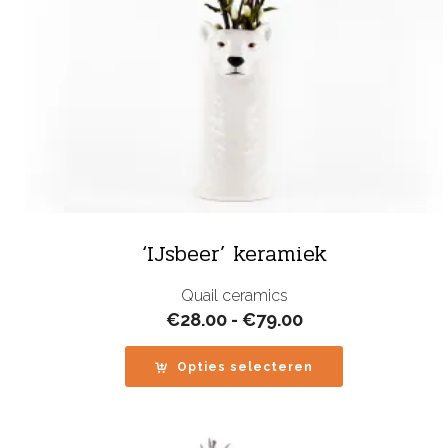
‘IJsbeer’ keramiek
Quail ceramics
Prijsklasse:
€
28.00
-
€
79.00
€28.00
tot
Opties selecteren
€79.00