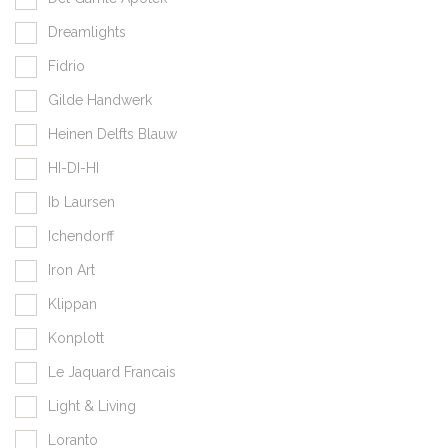
Dreamlights
Fidrio
Gilde Handwerk
Heinen Delfts Blauw
HI-DI-HI
Ib Laursen
Ichendorff
Iron Art
Klippan
Konplott
Le Jaquard Francais
Light & Living
Loranto