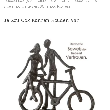
Liefdevol beeldje van handen die een hart vasthouden. Aan beide
zijden mooi om te zien. 15cm hoog Polyresin
Je Zou Ook Kunnen Houden Van …