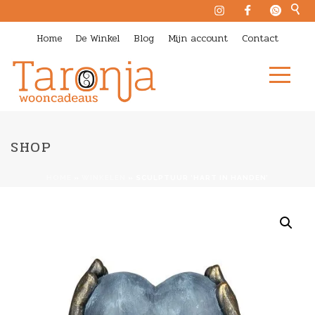
Home
De Winkel
Blog
Mijn account
Contact
SHOP
HOME
»
WINKELEN
»
SCULPTUUR ‘HART IN HANDEN’