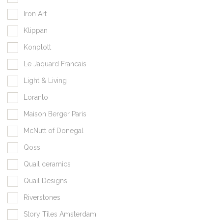
Iron Art
Klippan
Konplott
Le Jaquard Francais
Light & Living
Loranto
Maison Berger Paris
McNutt of Donegal
Qoss
Quail ceramics
Quail Designs
Riverstones
Story Tiles Amsterdam