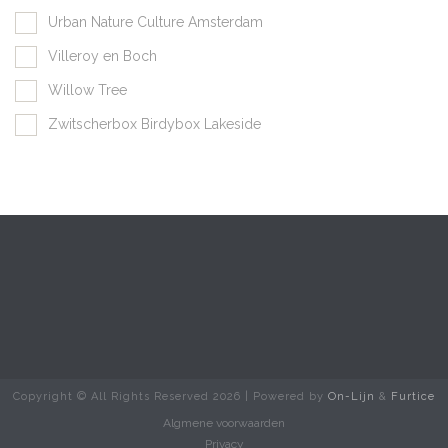
Urban Nature Culture Amsterdam
Villeroy en Boch
Willow Tree
Zwitscherbox Birdybox Lakeside
Copyright © All Rights Reserved
2026 | Powered by
On-Lijn
&
Furtice
Algmene voorwaarden
Privacy