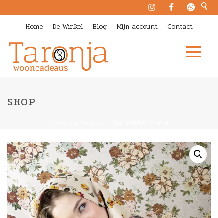
Home
De Winkel
Blog
Mijn account
Contact
SHOP
HOME
»
WINKELEN
»
TAS “PIPPO” HIDIHI