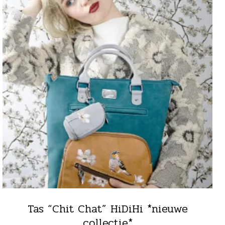
Tas “Chit Chat” HiDiHi *nieuwe
collectie*