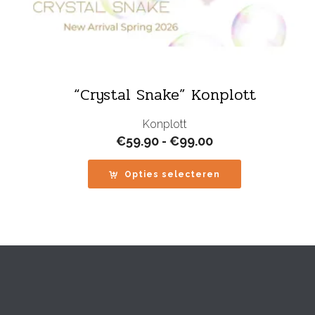
“Crystal Snake” Konplott
Konplott
Prijsklasse:
€
59.90
-
€
99.00
€59.90
tot
Opties selecteren
€99.00