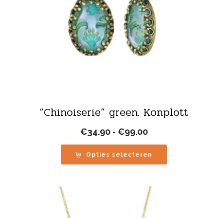
“Chinoiserie” green. Konplott
Prijsklasse:
€
34.90
-
€
99.00
€34.90
tot
Opties selecteren
€99.00