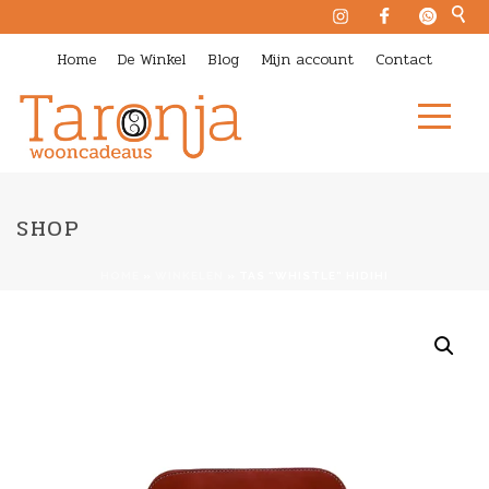
Home
De Winkel
Blog
Mijn account
Contact
SHOP
HOME
»
WINKELEN
»
TAS “WHISTLE” HIDIHI