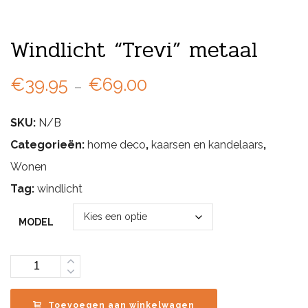
Windlicht “Trevi” metaal
Prijsklasse:
€
39.95
-
€
69.00
€39.95
SKU:
N/B
tot
Categorieën:
home deco
,
kaarsen en kandelaars
,
€69.00
Wonen
Tag:
windlicht
MODEL
Aantal
Toevoegen aan winkelwagen