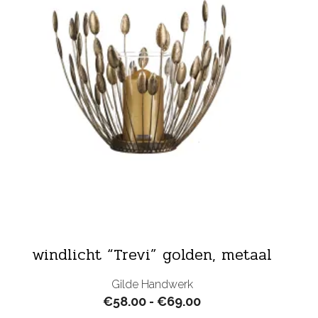
windlicht “Trevi” golden, metaal
Gilde Handwerk
Prijsklasse:
€
58.00
-
€
69.00
€58.00