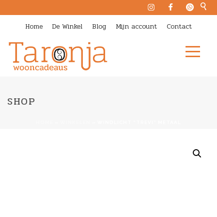
Home
De Winkel
Blog
Mijn account
Contact
SHOP
HOME
»
WINKELEN
»
WINDLICHT “TREVI” METAAL