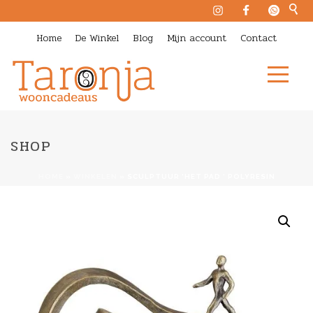
Home
De Winkel
Blog
Mijn account
Contact
SHOP
HOME
»
WINKELEN
»
SCULPTUUR ‘HET PAD ‘ POLYRESIN