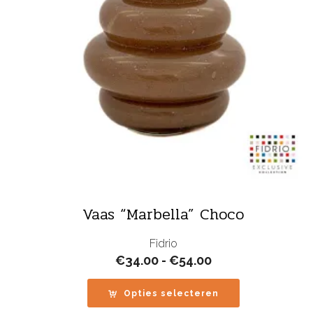
Vaas “Marbella” Choco
Fidrio
Prijsklasse:
€
34.00
-
€
54.00
€34.00
tot
Opties selecteren
€54.00