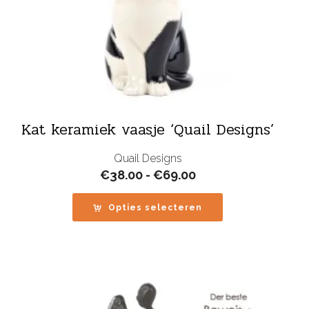
Kat keramiek vaasje ‘Quail Designs’
Quail Designs
Prijsklasse:
€
38.00
-
€
69.00
€38.00
tot
Opties selecteren
€69.00