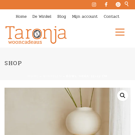
Home
De Winkel
Blog
Mijn account
Contact
SHOP
HOME
»
WINKELEN
»
BOWL ‘HERA’ 35×17 CM